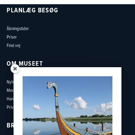
PLANLÆG BESØG
Åbningstider
Priser
Find vej
OM MUSEET
Nyheder
Medarbejdere
Handelsbetingelser
Privatlivspolitik
BRUG MUSEET