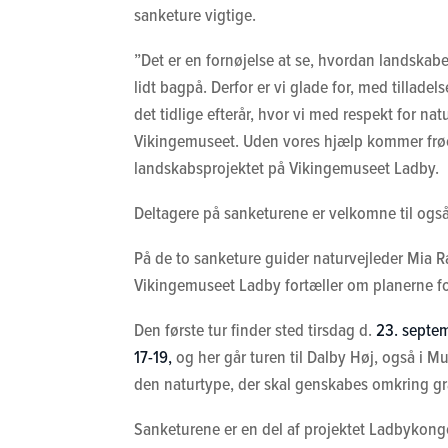
sanketure vigtige.
”Det er en fornøjelse at se, hvordan landskabe
lidt bagpå. Derfor er vi glade for, med tilla
det tidlige efterår, hvor vi med respekt for nat
Vikingemuseet. Uden vores hjælp kommer frøen
landskabsprojektet på Vikingemuseet Ladby.
Deltagere på sanketurene er velkomne til også 
På de to sanketure guider naturvejleder Mia R
Vikingemuseet Ladby fortæller om planerne fo
Den første tur finder sted tirsdag d.
23. septem
17-19,
og her går turen til Dalby Høj, også i M
den naturtype, der skal genskabes omkring grav
Sanketurene er en del af projektet Ladbykonge