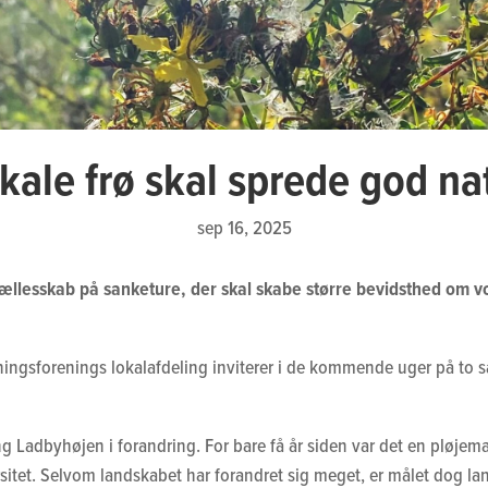
kale frø skal sprede god na
sep 16, 2025
fællesskab på sanketure, der skal skabe større bevidsthed om vor
sforenings lokalafdeling inviterer i de kommende uger på to sank
 Ladbyhøjen i forandring. For bare få år siden var det en pløjem
rsitet. Selvom landskabet har forandret sig meget, er målet dog lan