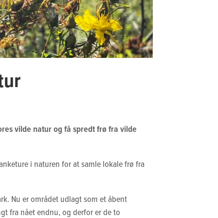
tur
es vilde natur og få spredt frø fra vilde
eture i naturen for at samle lokale frø fra
ark. Nu er området udlagt som et åbent
gt fra nået endnu, og derfor er de to