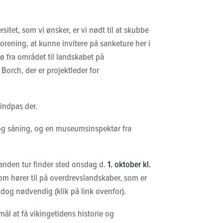
itet, som vi ønsker, er vi nødt til at skubbe
orening, at kunne invitere på sanketure her i
frø fra området til landskabet på
orch, der er projektleder for
 indpas der.
n og såning, og en museumsinspektør fra
anden tur finder sted onsdag d.
1. oktober kl.
som hører til på overdrevslandskaber, som er
 dog nødvendig (klik på link ovenfor).
ål at få vikingetidens historie og