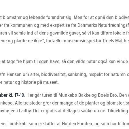
t blomstrer og løbende forandrer sig. Men for at opnå den biodivers
delser fra kommunen og med ekspertise fra Danmarks Naturfredningsf
uren vil samle ind af dens gavmilde gaver, så vi kan tilføre lokale 
e og planterne ikke”, fortæller museumsinspektør Troels Malthe B
at tage frø hjem til egen have, så den vilde natur også kan vinde
afn Hansen om arter, biodiversitet, sankning, respekt for nature
r natur og historie på museet.
ber kl. 17-19.
Her går turen til Munkebo Bakke og Boels Bro. Den 
unkebo. Alle tre steder gror der mange af de planter og blomster, 
højen i Ladby. Det er gratis at deltage i sanketurene. Tilmelding
ns Landskab, som er støttet af Nordea Fonden, og som har til form